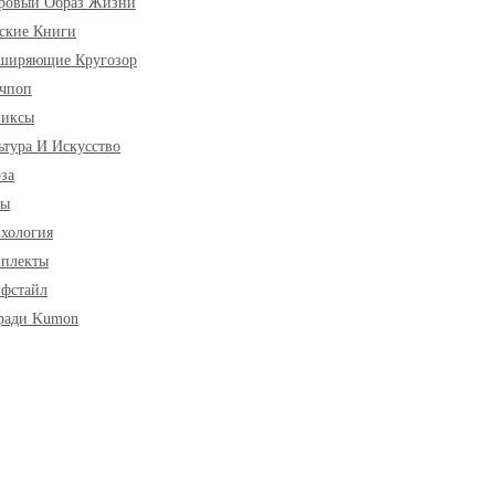
ровый Образ Жизни
ские Книги
ширяющие Кругозор
чпоп
миксы
ьтура И Искусство
за
ры
хология
плекты
фстайл
ради Kumon