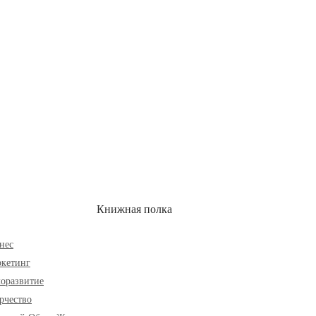
ОН
СКИДКИ
Книжная полка
нес
кетинг
оразвитие
рчество