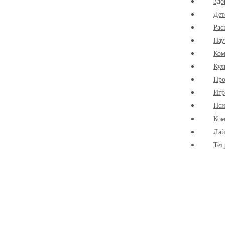
Здо
Дет
Рас
Нау
Ко
Кул
Про
Иг
Пси
Ком
Лай
Тет