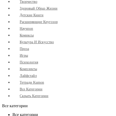
Творчество
Здоровый Образ Жизни
Детские Книги
Расширяющие Кругозор
Научпоп
Комиксы
Культура И Искусство
Проза
Игры
Психология
Комплекты
Лайфстайл
Тетради Kumon
Все Категории
Скрыть Категории
Все категории
Все категории