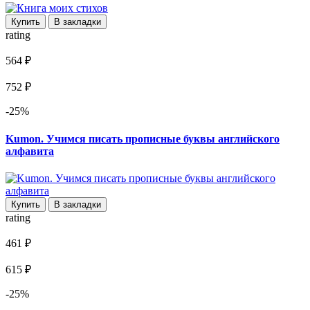
Купить
В закладки
rating
564 ₽
752 ₽
-25%
Kumon. Учимся писать прописные буквы английского
алфавита
Купить
В закладки
rating
461 ₽
615 ₽
-25%