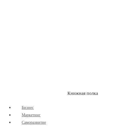
Здоровый Образ Жизни
Комиксы
Маркетинг
Научпоп
Расширяющие Кругозор
Cаморазвитие
Творчество
Книжная полка
КУМОН
СКИДКИ
Бизнес
Маркетинг
Cаморазвитие