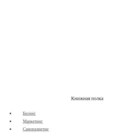
Здоровый Образ Жизни
Комиксы
Маркетинг
Научпоп
Расширяющие Кругозор
Cаморазвитие
Творчество
Книжная полка
КУМОН
СКИДКИ
Бизнес
Маркетинг
Cаморазвитие