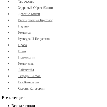
Творчество
Здоровый Образ Жизни
Детские Книги
Расширяющие Кругозор
Научпоп
Комиксы
Культура И Искусство
Проза
Игры
Психология
Комплекты
Лайфстайл
Тетради Kumon
Все Категории
Скрыть Категории
Все категории
Все категории