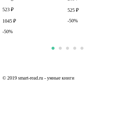
523 ₽
525 ₽
4
-50%
1045 ₽
-50%
© 2019 smart-read.ru - умные книги