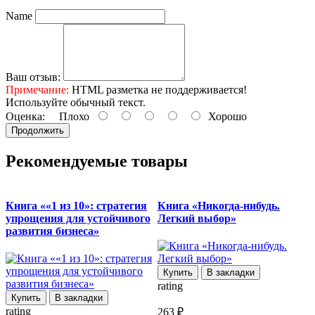
Name
Ваш отзыв:
Примечание:
HTML разметка не поддерживается!
Используйте обычный текст.
Оценка:
Плохо
Хорошо
Продолжить
Рекомендуемые товары
Книга ««1 из 10»: стратегия
Книга «Никогда-нибудь.
упрощения для устойчивого
Легкий выбор»
развития бизнеса»
Купить
В закладки
rating
r
Купить
В закладки
rating
263 ₽
2