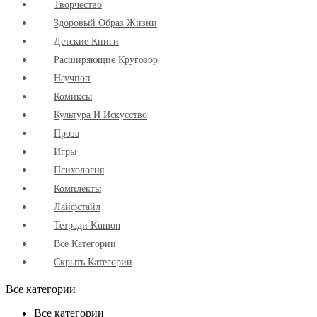
Творчество
Здоровый Образ Жизни
Детские Книги
Расширяющие Кругозор
Научпоп
Комиксы
Культура И Искусство
Проза
Игры
Психология
Комплекты
Лайфстайл
Тетради Kumon
Все Категории
Скрыть Категории
Все категории
Все категории