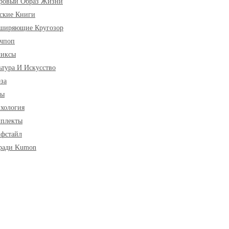
ровый Образ Жизни
ские Книги
ширяющие Кругозор
чпоп
миксы
ьтура И Искусство
за
ры
хология
плекты
фстайл
ради Kumon