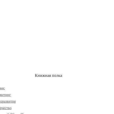
ОН
СКИДКИ
Книжная полка
нес
кетинг
оразвитие
рчество