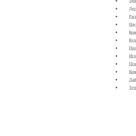
Здо
Дет
Рас
Нау
Ко
Кул
Про
Иг
Пси
Ком
Лай
Тет