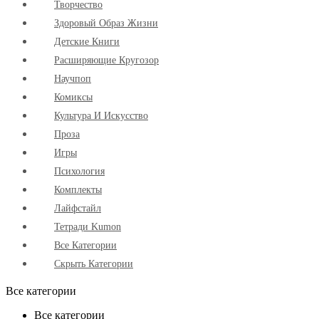
Творчество
Здоровый Образ Жизни
Детские Книги
Расширяющие Кругозор
Научпоп
Комиксы
Культура И Искусство
Проза
Игры
Психология
Комплекты
Лайфстайл
Тетради Kumon
Все Категории
Скрыть Категории
Все категории
Все категории