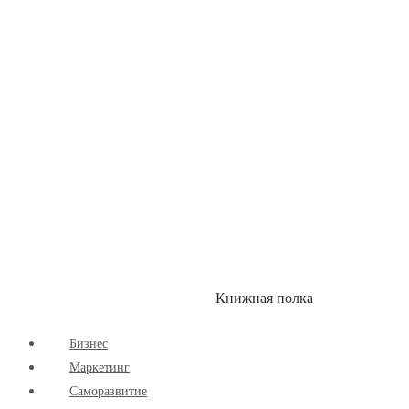
Здоровый Образ Жизни
Комиксы
Маркетинг
Научпоп
Расширяющие Кругозор
Cаморазвитие
Творчество
Книжная полка
КУМОН
СКИДКИ
Бизнес
Маркетинг
Cаморазвитие