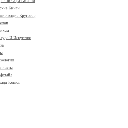
ровый Образ Жизни
ские Книги
ширяющие Кругозор
чпоп
миксы
ьтура И Искусство
за
ры
хология
плекты
фстайл
ради Kumon