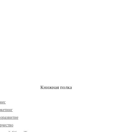
ОН
СКИДКИ
Книжная полка
нес
кетинг
оразвитие
рчество