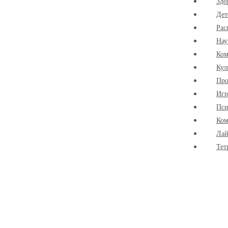
Здо
Дет
Рас
Нау
Ко
Кул
Про
Иг
Пси
Ком
Лай
Тет