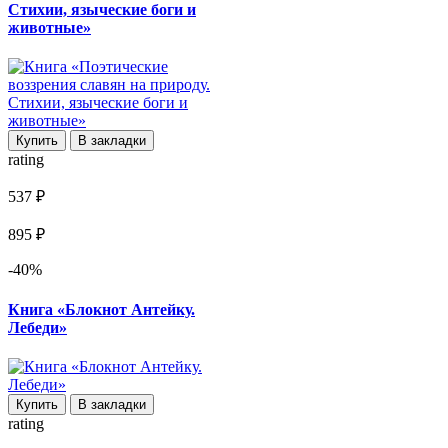
Стихии, языческие боги и
животные»
Купить
В закладки
rating
537 ₽
895 ₽
-40%
Книга «Блокнот Антейку.
Лебеди»
Купить
В закладки
rating