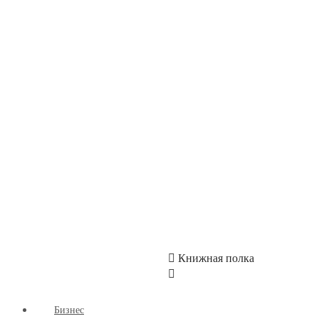
Детские книги
Здоровый Образ Жизни
Комиксы
Маркетинг
Научпоп
Расширяющие Кругозор
Cаморазвитие
Творчество
КУМОН
СКИДКИ
Книжная полка
Бизнес