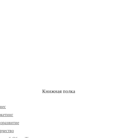
ОН
СКИДКИ
Книжная полка
нес
кетинг
оразвитие
рчество