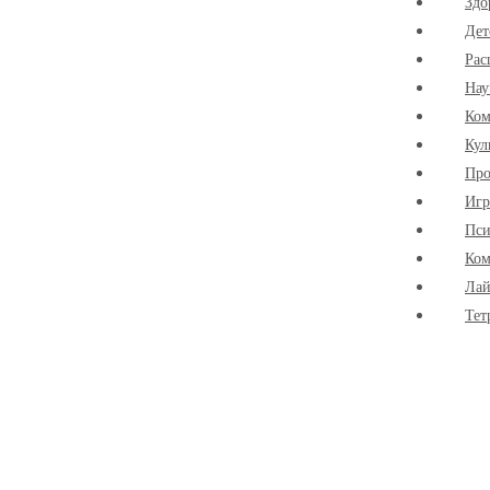
Здо
Дет
Рас
Нау
Ко
Кул
Про
Иг
Пси
Ком
Лай
Тет