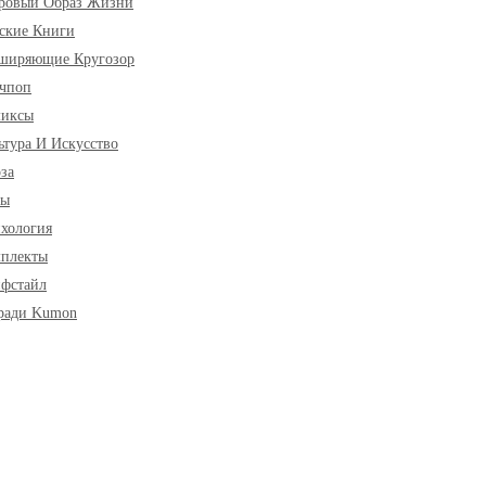
ровый Образ Жизни
ские Книги
ширяющие Кругозор
чпоп
миксы
ьтура И Искусство
за
ры
хология
плекты
фстайл
ради Kumon