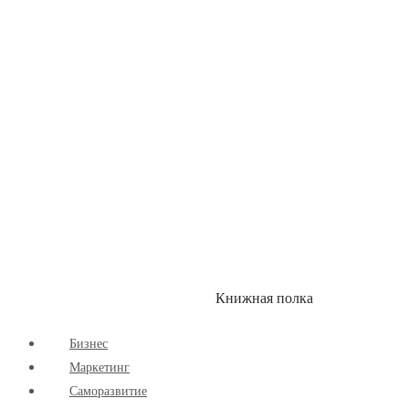
Здоровый Образ Жизни
Комиксы
Маркетинг
Научпоп
Расширяющие Кругозор
Cаморазвитие
Творчество
Книжная полка
КУМОН
СКИДКИ
Бизнес
Маркетинг
Cаморазвитие