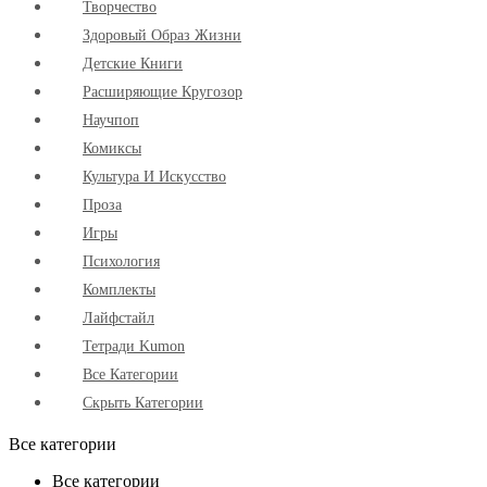
Творчество
Здоровый Образ Жизни
Детские Книги
Расширяющие Кругозор
Научпоп
Комиксы
Культура И Искусство
Проза
Игры
Психология
Комплекты
Лайфстайл
Тетради Kumon
Все Категории
Скрыть Категории
Все категории
Все категории