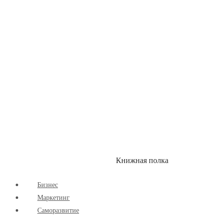
Здоровый Образ Жизни
Комиксы
Маркетинг
Научпоп
Расширяющие Кругозор
Cаморазвитие
Творчество
Книжная полка
КУМОН
СКИДКИ
Бизнес
Маркетинг
Cаморазвитие