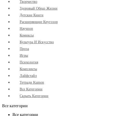
Творчество
Здоровый Образ Жизни
Детские Книги
Расширяющие Кругозор
Научпоп
Комиксы
Культура И Искусство
Проза
Игры
Психология
Комплекты
Лайфстайл
Тетради Kumon
Все Категории
Скрыть Категории
Все категории
Все категории