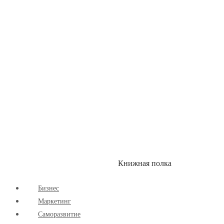
Здоровый Образ Жизни
Комиксы
Маркетинг
Научпоп
Расширяющие Кругозор
Cаморазвитие
Творчество
Книжная полка
КУМОН
СКИДКИ
Бизнес
Маркетинг
Cаморазвитие