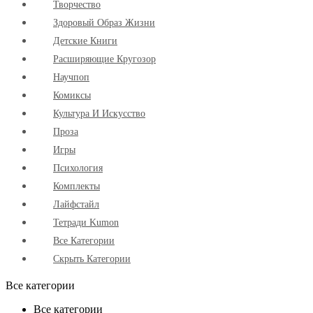
Творчество
Здоровый Образ Жизни
Детские Книги
Расширяющие Кругозор
Научпоп
Комиксы
Культура И Искусство
Проза
Игры
Психология
Комплекты
Лайфстайл
Тетради Kumon
Все Категории
Скрыть Категории
Все категории
Все категории