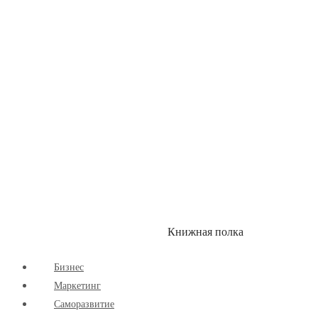
Здоровый Образ Жизни
Комиксы
Маркетинг
Научпоп
Расширяющие Кругозор
Cаморазвитие
Творчество
Книжная полка
КУМОН
СКИДКИ
Бизнес
Маркетинг
Cаморазвитие