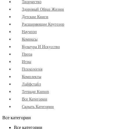
Творчество
Здоровый Образ Жизни
Детские Книги
Расширяющие Кругозор
Научпоп
Комиксы
Культура И Искусство
Проза
Игры
Психология
Комплекты
Лайфстайл
Тетради Kumon
Все Категории
Скрыть Категории
Все категории
Все категории