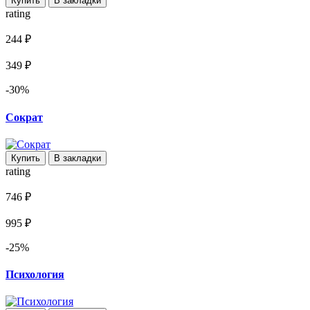
Купить
В закладки
rating
244 ₽
349 ₽
-30%
Сократ
Купить
В закладки
rating
746 ₽
995 ₽
-25%
Психология