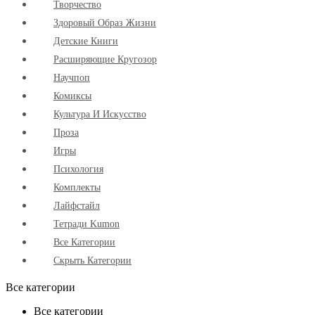
Творчество
Здоровый Образ Жизни
Детские Книги
Расширяющие Кругозор
Научпоп
Комиксы
Культура И Искусство
Проза
Игры
Психология
Комплекты
Лайфстайл
Тетради Kumon
Все Категории
Скрыть Категории
Все категории
Все категории