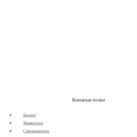
Здоровый Образ Жизни
Комиксы
Маркетинг
Научпоп
Расширяющие Кругозор
Cаморазвитие
Творчество
Книжная полка
КУМОН
СКИДКИ
Бизнес
Маркетинг
Cаморазвитие