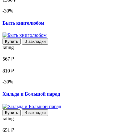
-30%
Быть книголюбом
Купить
В закладки
rating
567 ₽
810 ₽
-30%
Хильда и Большой парад
Купить
В закладки
rating
651 ₽