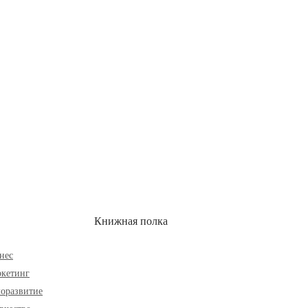
ОН
СКИДКИ
Книжная полка
нес
кетинг
оразвитие