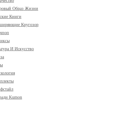
рчество
ровый Образ Жизни
ские Книги
ширяющие Кругозор
чпоп
миксы
ьтура И Искусство
за
ры
хология
плекты
фстайл
ради Kumon