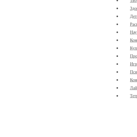
Тво
Здо
Дет
Рас
Нау
Ко
Кул
Про
Иг
Пси
Ком
Лай
Тет