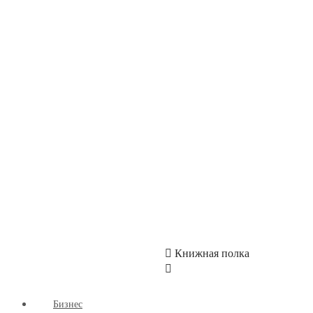
Детские книги
Здоровый Образ Жизни
Комиксы
Маркетинг
Научпоп
Расширяющие Кругозор
Cаморазвитие
Творчество
КУМОН
СКИДКИ
Книжная полка
Бизнес