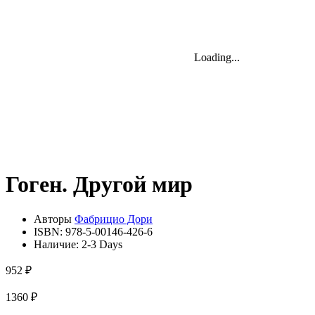
Loading...
Loading...
Loading...
Гоген. Другой мир
Авторы
Фабрицио Дори
ISBN:
978-5-00146-426-6
Наличие:
2-3 Days
952 ₽
1360 ₽