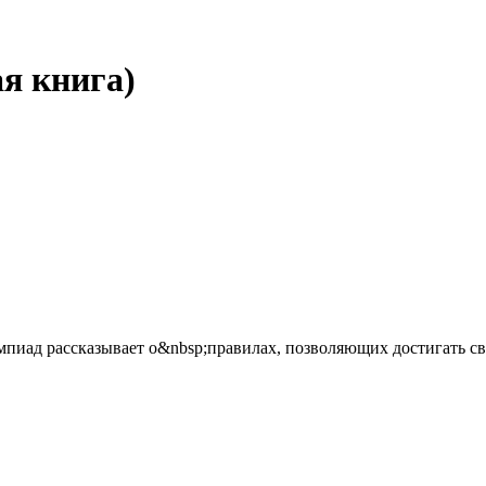
я книга)
пиад рассказывает о&nbsp;правилах, позволяющих достигать све