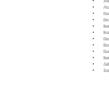
Здо
Дет
Рас
Нау
Ко
Кул
Про
Иг
Пси
Ком
Лай
Тет