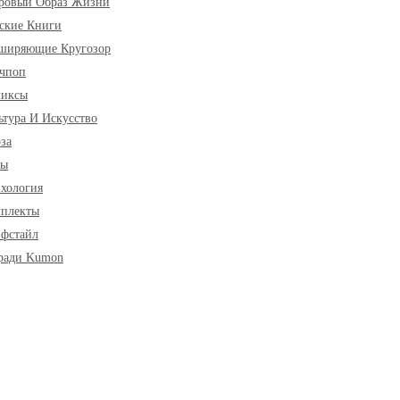
ровый Образ Жизни
ские Книги
ширяющие Кругозор
чпоп
миксы
ьтура И Искусство
за
ры
хология
плекты
фстайл
ради Kumon