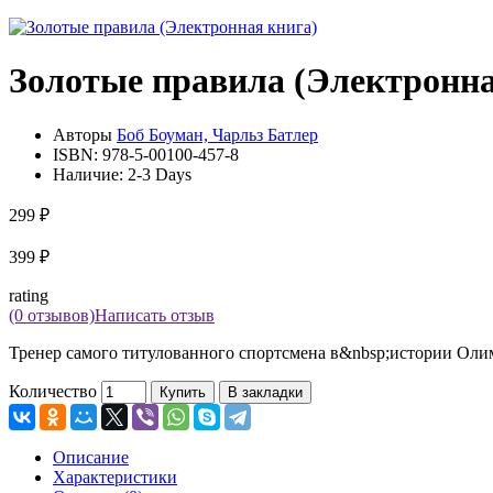
Золотые правила (Электронна
Авторы
Боб Боуман, Чарльз Батлер
ISBN:
978-5-00100-457-8
Наличие:
2-3 Days
299 ₽
399 ₽
rating
(0 отзывов)
Написать отзыв
Тренер самого титулованного спортсмена в&nbsp;истории Олим
Количество
Купить
В закладки
Описание
Характеристики