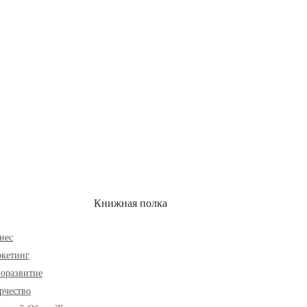
ОН
СКИДКИ
Книжная полка
нес
кетинг
оразвитие
рчество