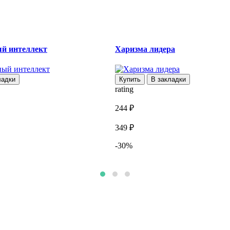
й интеллект
Харизма лидера
ладки
Купить
В закладки
rating
244 ₽
349 ₽
-30%