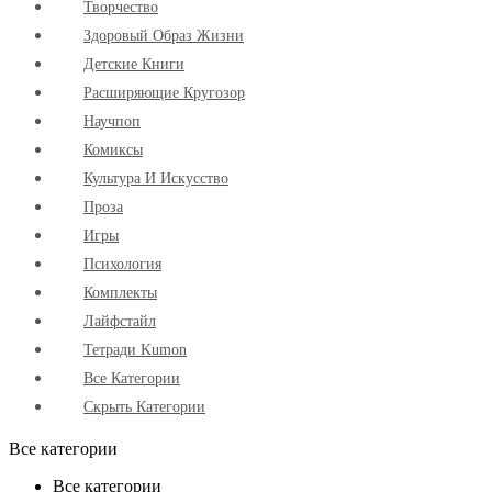
Творчество
Здоровый Образ Жизни
Детские Книги
Расширяющие Кругозор
Научпоп
Комиксы
Культура И Искусство
Проза
Игры
Психология
Комплекты
Лайфстайл
Тетради Kumon
Все Категории
Скрыть Категории
Все категории
Все категории