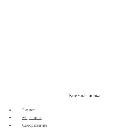
Здоровый Образ Жизни
Комиксы
Маркетинг
Научпоп
Расширяющие Кругозор
Cаморазвитие
Творчество
Книжная полка
КУМОН
СКИДКИ
Бизнес
Маркетинг
Cаморазвитие