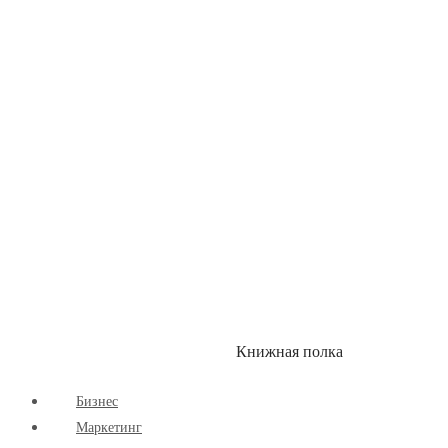
Детские книги
Здоровый Образ Жизни
Комиксы
Маркетинг
Научпоп
Расширяющие Кругозор
Cаморазвитие
Творчество
Книжная полка
КУМОН
СКИДКИ
Бизнес
Маркетинг