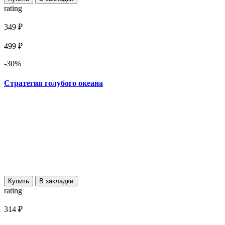
rating
349 ₽
499 ₽
-30%
Стратегия голубого океана
Купить
В закладки
rating
314 ₽