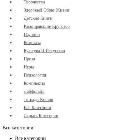
Творчество
Здоровый Образ Жизни
Детские Книги
Расширяющие Кругозор
Научпоп
Комиксы
Культура И Искусство
Проза
Игры
Психология
Комплекты
Лайфстайл
Тетради Kumon
Все Категории
Скрыть Категории
Все категории
Все категории