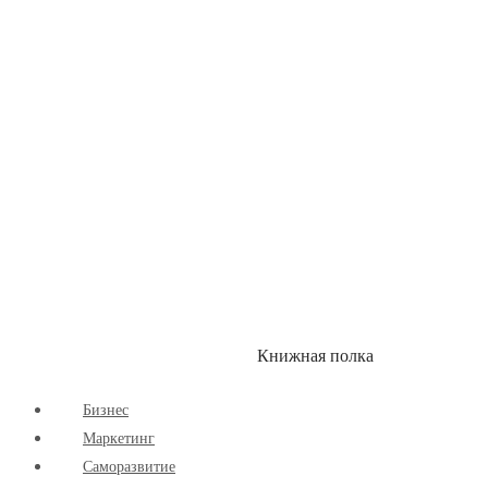
Здоровый Образ Жизни
Комиксы
Маркетинг
Научпоп
Расширяющие Кругозор
Cаморазвитие
Творчество
Книжная полка
КУМОН
СКИДКИ
Бизнес
Маркетинг
Cаморазвитие