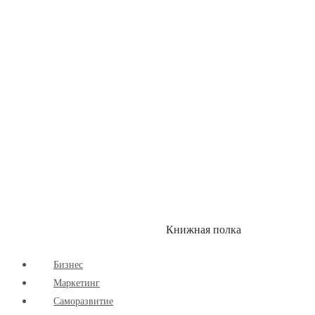
Здоровый Образ Жизни
Комиксы
Маркетинг
Научпоп
Расширяющие Кругозор
Cаморазвитие
Творчество
Книжная полка
КУМОН
СКИДКИ
Бизнес
Маркетинг
Cаморазвитие