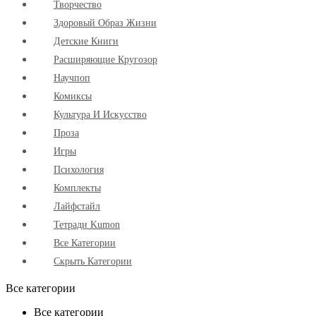
Творчество
Здоровый Образ Жизни
Детские Книги
Расширяющие Кругозор
Научпоп
Комиксы
Культура И Искусство
Проза
Игры
Психология
Комплекты
Лайфстайл
Тетради Kumon
Все Категории
Скрыть Категории
Все категории
Все категории