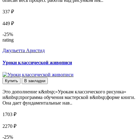
описан весь процесс работы над рисунком и&..
337 ₽
449 ₽
-25%
rating
Джульетта Аристид
Уроки классической живописи
Купить
В закладки
Это дополнение к&nbsp;«Урокам классического рисунка»
и&nbsp;программа обучения мастерской в&nbsp;форме книги.
Она дает фундаментальные нав..
1703 ₽
2270 ₽
-25%