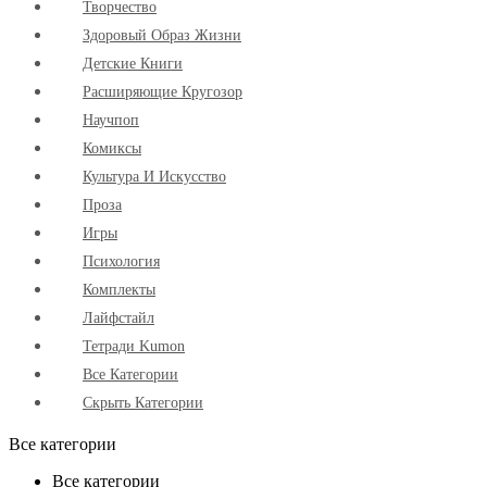
Творчество
Здоровый Образ Жизни
Детские Книги
Расширяющие Кругозор
Научпоп
Комиксы
Культура И Искусство
Проза
Игры
Психология
Комплекты
Лайфстайл
Тетради Kumon
Все Категории
Скрыть Категории
Все категории
Все категории