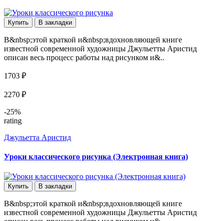
Купить
В закладки
В&nbsp;этой краткой и&nbsp;вдохновляющей книге
известной современной художницы Джульетты Аристид
описан весь процесс работы над рисунком и&..
1703 ₽
2270 ₽
-25%
rating
Джульетта Аристид
Уроки классического рисунка (Электронная книга)
Купить
В закладки
В&nbsp;этой краткой и&nbsp;вдохновляющей книге
известной современной художницы Джульетты Аристид