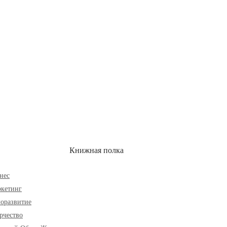
ОН
СКИДКИ
Книжная полка
нес
кетинг
оразвитие
рчество