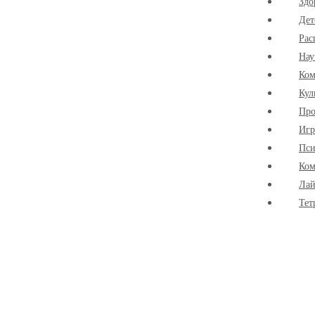
Здо
Дет
Рас
Нау
Ко
Кул
Про
Иг
Пси
Ком
Лай
Тет