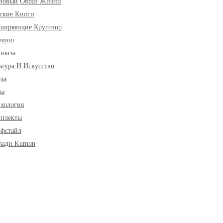
ровый Образ Жизни
ские Книги
ширяющие Кругозор
чпоп
миксы
ьтура И Искусство
за
ры
хология
плекты
фстайл
ради Kumon