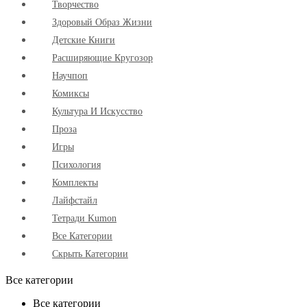
Творчество
Здоровый Образ Жизни
Детские Книги
Расширяющие Кругозор
Научпоп
Комиксы
Культура И Искусство
Проза
Игры
Психология
Комплекты
Лайфстайл
Тетради Kumon
Все Категории
Скрыть Категории
Все категории
Все категории