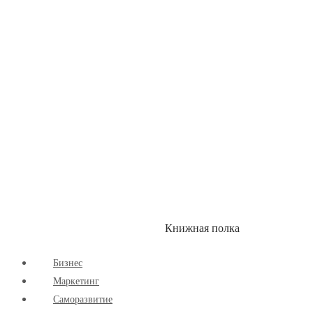
Здоровый Образ Жизни
Комиксы
Маркетинг
Научпоп
Расширяющие Кругозор
Cаморазвитие
Творчество
Книжная полка
КУМОН
СКИДКИ
Бизнес
Маркетинг
Cаморазвитие