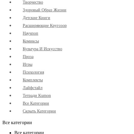
Творчество
Здоровый Образ Жизни
Детские Книги
Расширяющие Кругозор
Научпоп
Комиксы
Культура И Искусство
Проза
Игры
Психология
Комплекты
Лайфстайл
Тетради Kumon
Все Категории
Скрыть Категории
Все категории
Все категории