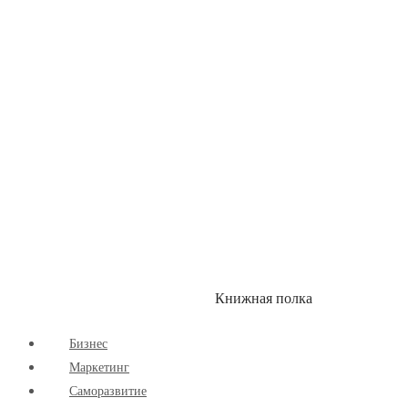
Здоровый Образ Жизни
Комиксы
Маркетинг
Научпоп
Расширяющие Кругозор
Cаморазвитие
Творчество
Книжная полка
КУМОН
СКИДКИ
Бизнес
Маркетинг
Cаморазвитие