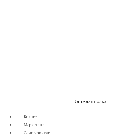
Здоровый Образ Жизни
Комиксы
Маркетинг
Научпоп
Расширяющие Кругозор
Cаморазвитие
Творчество
Книжная полка
КУМОН
СКИДКИ
Бизнес
Маркетинг
Cаморазвитие