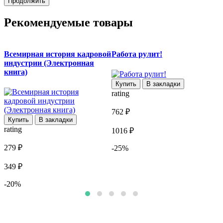
Продолжить
Рекомендуемые товары
Всемирная история кадровой
Работа рулит!
Д
индустрии (Электронная
книга)
Купить
В закладки
rating
r
762 ₽
Купить
В закладки
rating
2
1016 ₽
279 ₽
-25%
2
349 ₽
-20%