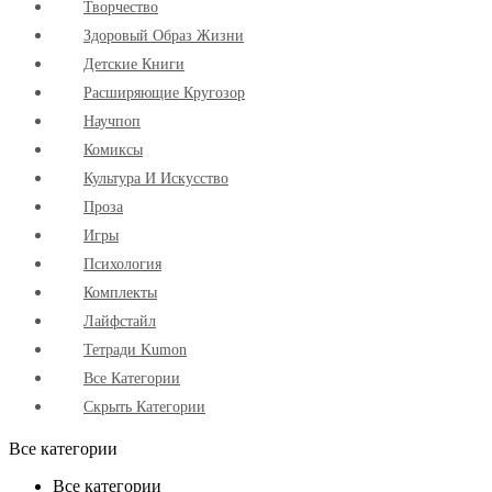
Творчество
Здоровый Образ Жизни
Детские Книги
Расширяющие Кругозор
Научпоп
Комиксы
Культура И Искусство
Проза
Игры
Психология
Комплекты
Лайфстайл
Тетради Kumon
Все Категории
Скрыть Категории
Все категории
Все категории