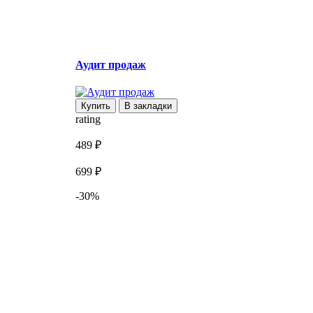
Аудит продаж
Купить
В закладки
rating
r
489 ₽
7
699 ₽
1
-30%