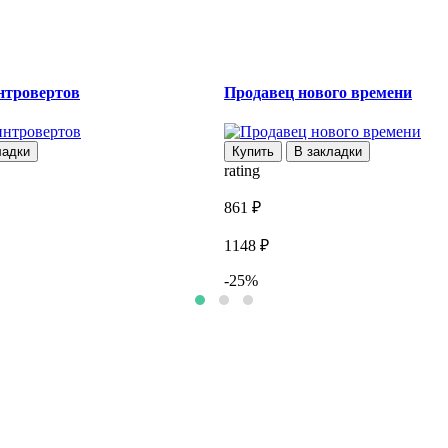
нтровертов
Продавец нового времени
ладки
Купить
В закладки
rating
861 ₽
1148 ₽
-25%