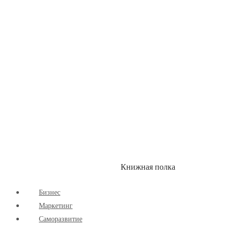
Здоровый Образ Жизни
Комиксы
Маркетинг
Научпоп
Расширяющие Кругозор
Cаморазвитие
Творчество
Книжная полка
КУМОН
СКИДКИ
Бизнес
Маркетинг
Cаморазвитие