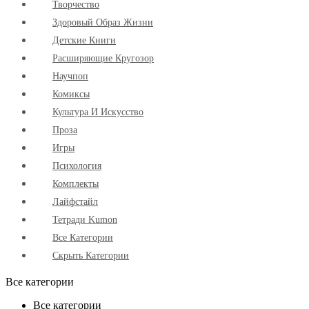
Творчество
Здоровый Образ Жизни
Детские Книги
Расширяющие Кругозор
Научпоп
Комиксы
Культура И Искусство
Проза
Игры
Психология
Комплекты
Лайфстайл
Тетради Kumon
Все Категории
Скрыть Категории
Все категории
Все категории