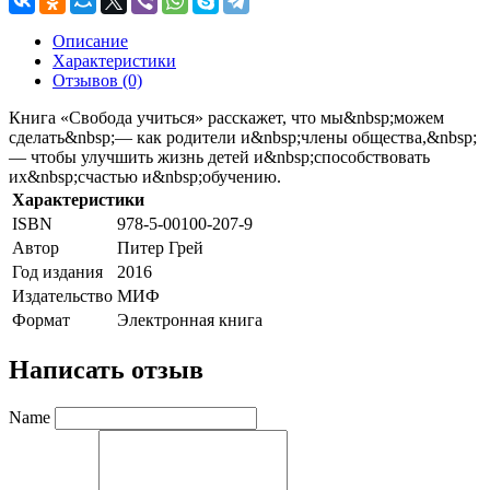
Описание
Характеристики
Отзывов (0)
Книга «Свобода учиться» расскажет, что мы&nbsp;можем
сделать&nbsp;— как родители и&nbsp;члены общества,&nbsp;
— чтобы улучшить жизнь детей и&nbsp;способствовать
их&nbsp;счастью и&nbsp;обучению.
Характеристики
ISBN
978-5-00100-207-9
Автор
Питер Грей
Год издания
2016
Издательство
МИФ
Формат
Электронная книга
Написать отзыв
Name