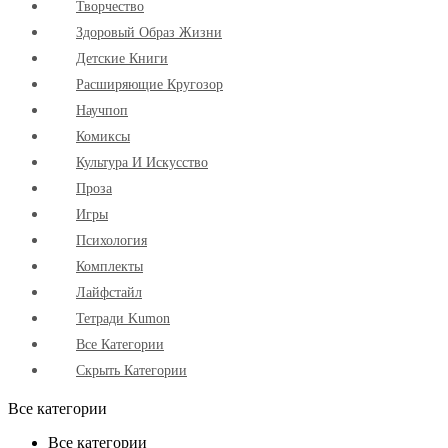
Творчество
Здоровый Образ Жизни
Детские Книги
Расширяющие Кругозор
Научпоп
Комиксы
Культура И Искусство
Проза
Игры
Психология
Комплекты
Лайфстайл
Тетради Kumon
Все Категории
Скрыть Категории
Все категории
Все категории