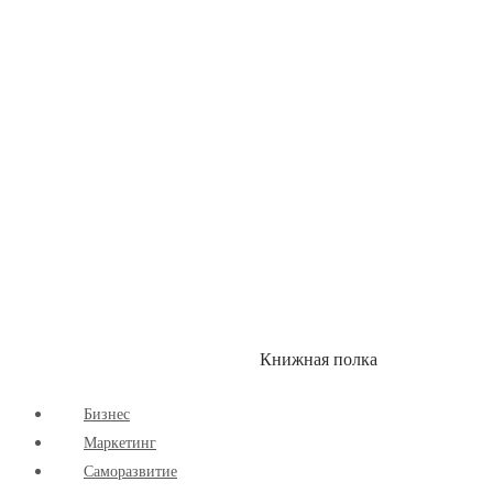
Здоровый Образ Жизни
Комиксы
Маркетинг
Научпоп
Расширяющие Кругозор
Cаморазвитие
Творчество
Книжная полка
КУМОН
СКИДКИ
Бизнес
Маркетинг
Cаморазвитие