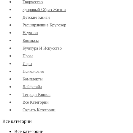
Творчество
Здоровый Образ Жизни
Детские Книги
Расширяющие Кругозор
Научпоп
Комиксы
Культура И Искусство
Проза
Игры
Психология
Комплекты
Лайфстайл
Тетради Kumon
Все Категории
Скрыть Категории
Все категории
Все категории