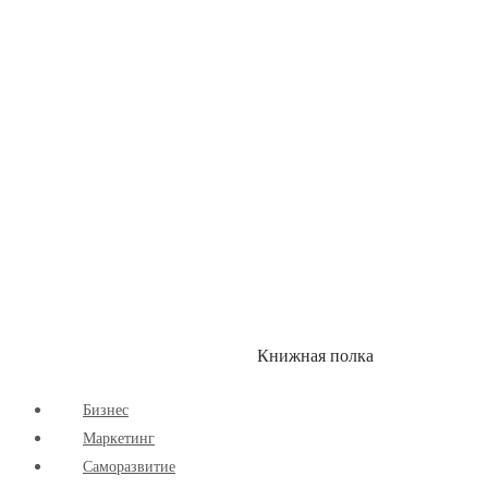
Здоровый Образ Жизни
Комиксы
Маркетинг
Научпоп
Расширяющие Кругозор
Cаморазвитие
Творчество
Книжная полка
КУМОН
СКИДКИ
Бизнес
Маркетинг
Cаморазвитие