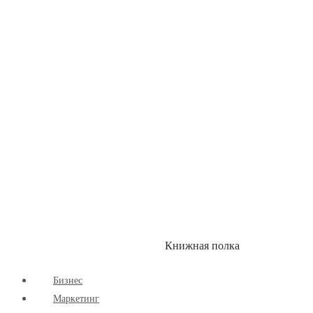
Детские книги
Здоровый Образ Жизни
Комиксы
Маркетинг
Научпоп
Расширяющие Кругозор
Cаморазвитие
Творчество
Книжная полка
КУМОН
СКИДКИ
Бизнес
Маркетинг