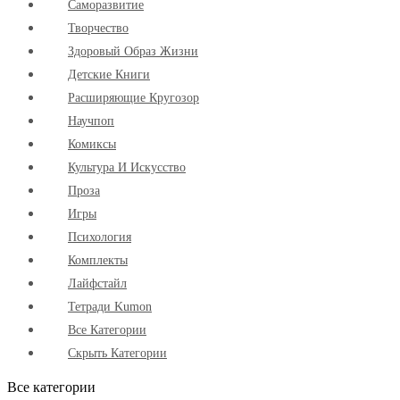
Cаморазвитие
Творчество
Здоровый Образ Жизни
Детские Книги
Расширяющие Кругозор
Научпоп
Комиксы
Культура И Искусство
Проза
Игры
Психология
Комплекты
Лайфстайл
Тетради Kumon
Все Категории
Скрыть Категории
Все категории