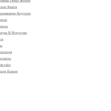
ровый Образ Жизни
ские Книги
ширяющие Кругозор
чпоп
миксы
ьтура И Искусство
за
ры
хология
плекты
фстайл
ради Kumon