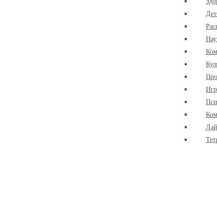
Здо
Дет
Рас
Нау
Ко
Кул
Про
Иг
Пси
Ком
Лай
Тет