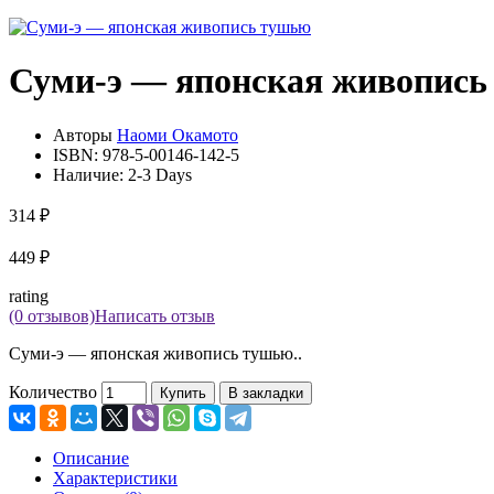
Суми-э — японская живопис
Авторы
Наоми Окамото
ISBN:
978-5-00146-142-5
Наличие:
2-3 Days
314 ₽
449 ₽
rating
(0 отзывов)
Написать отзыв
Суми-э — японская живопись тушью..
Количество
Купить
В закладки
Описание
Характеристики