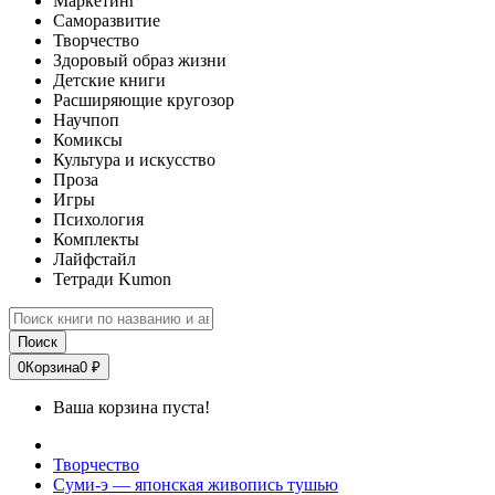
Маркетинг
Саморазвитие
Творчество
Здоровый образ жизни
Детские книги
Расширяющие кругозор
Научпоп
Комиксы
Культура и искусство
Проза
Игры
Психология
Комплекты
Лайфстайл
Тетради Kumon
Поиск
0
Корзина
0 ₽
Ваша корзина пуста!
Творчество
Суми-э — японская живопись тушью