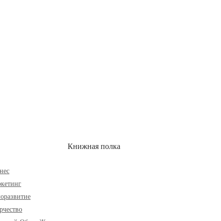
ОН
СКИДКИ
Книжная полка
нес
кетинг
оразвитие
рчество