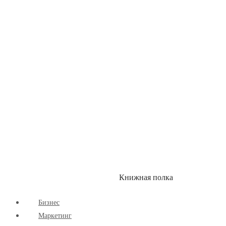
Детские книги
Здоровый Образ Жизни
Комиксы
Маркетинг
Научпоп
Расширяющие Кругозор
Cаморазвитие
Творчество
Книжная полка
КУМОН
СКИДКИ
Бизнес
Маркетинг