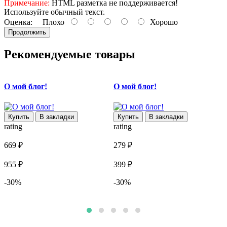
Примечание:
HTML разметка не поддерживается!
Используйте обычный текст.
Оценка:
Плохо
Хорошо
Продолжить
Рекомендуемые товары
О мой блог!
О мой блог!
В
Купить
В закладки
Купить
В закладки
rating
rating
r
669 ₽
279 ₽
8
955 ₽
399 ₽
1
-30%
-30%