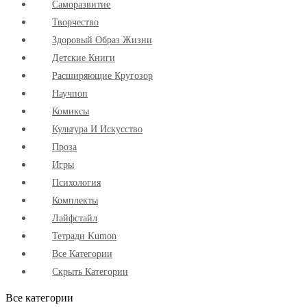
Cаморазвитие
Творчество
Здоровый Образ Жизни
Детские Книги
Расширяющие Кругозор
Научпоп
Комиксы
Культура И Искусство
Проза
Игры
Психология
Комплекты
Лайфстайл
Тетради Kumon
Все Категории
Скрыть Категории
Все категории