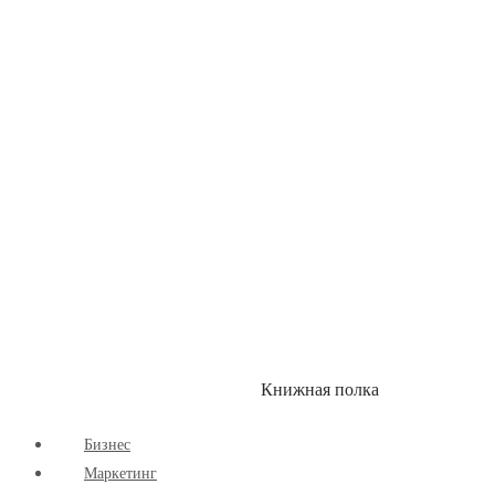
Детские книги
Здоровый Образ Жизни
Комиксы
Маркетинг
Научпоп
Расширяющие Кругозор
Cаморазвитие
Творчество
Книжная полка
КУМОН
СКИДКИ
Бизнес
Маркетинг