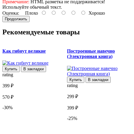
Примечание:
HTML разметка не поддерживается!
Используйте обычный текст.
Оценка:
Плохо
Хорошо
Продолжить
Рекомендуемые товары
Как гибнут великие
Построенные навечно
(Электронная книга)
(
Купить
В закладки
rating
Купить
В закладки
rating
r
399 ₽
299 ₽
4
570 ₽
-30%
399 ₽
5
-25%