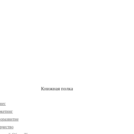
ОН
СКИДКИ
Книжная полка
нес
кетинг
оразвитие
рчество