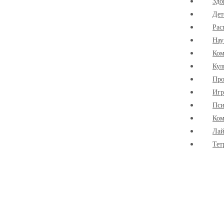
Здо
Дет
Рас
Нау
Ко
Кул
Про
Иг
Пси
Ком
Лай
Тет