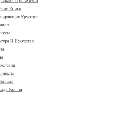
ровый Образ Жизни
ские Книги
ширяющие Кругозор
чпоп
миксы
ьтура И Искусство
за
ры
хология
плекты
фстайл
ради Kumon