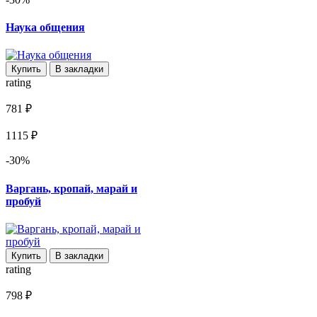
Наука общения
Купить
В закладки
rating
781 ₽
1115 ₽
-30%
Варгань, кропай, марай и
пробуй
Купить
В закладки
rating
798 ₽