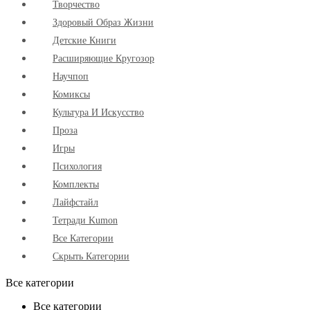
Творчество
Здоровый Образ Жизни
Детские Книги
Расширяющие Кругозор
Научпоп
Комиксы
Культура И Искусство
Проза
Игры
Психология
Комплекты
Лайфстайл
Тетради Kumon
Все Категории
Скрыть Категории
Все категории
Все категории