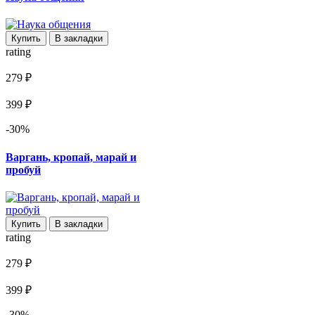
Купить
В закладки
rating
279 ₽
399 ₽
-30%
Варгань, кропай, марай и
пробуй
Купить
В закладки
rating
279 ₽
399 ₽
-30%