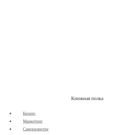
Здоровый Образ Жизни
Комиксы
Маркетинг
Научпоп
Расширяющие Кругозор
Cаморазвитие
Творчество
Книжная полка
КУМОН
СКИДКИ
Бизнес
Маркетинг
Cаморазвитие