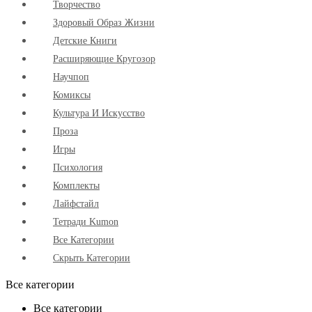
Творчество
Здоровый Образ Жизни
Детские Книги
Расширяющие Кругозор
Научпоп
Комиксы
Культура И Искусство
Проза
Игры
Психология
Комплекты
Лайфстайл
Тетради Kumon
Все Категории
Скрыть Категории
Все категории
Все категории