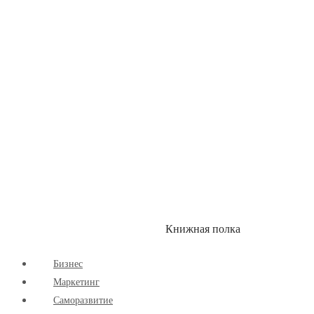
Здоровый Образ Жизни
Комиксы
Маркетинг
Научпоп
Расширяющие Кругозор
Cаморазвитие
Творчество
Книжная полка
КУМОН
СКИДКИ
Бизнес
Маркетинг
Cаморазвитие