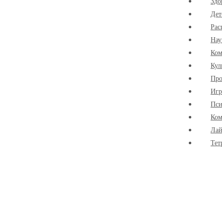
Здо
Дет
Рас
Нау
Ко
Кул
Про
Иг
Пси
Ком
Лай
Тет