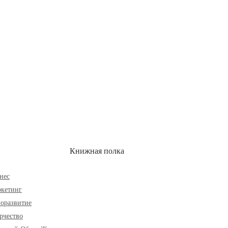
ОН
СКИДКИ
Книжная полка
нес
кетинг
оразвитие
рчество