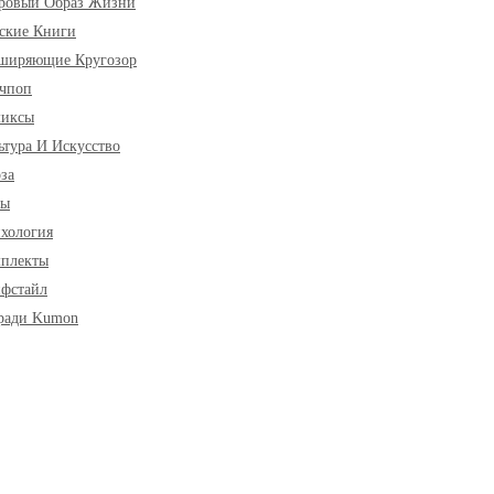
ровый Образ Жизни
ские Книги
ширяющие Кругозор
чпоп
миксы
ьтура И Искусство
за
ры
хология
плекты
фстайл
ради Kumon