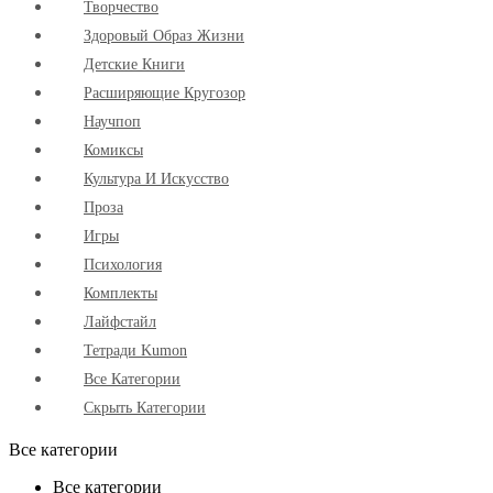
Творчество
Здоровый Образ Жизни
Детские Книги
Расширяющие Кругозор
Научпоп
Комиксы
Культура И Искусство
Проза
Игры
Психология
Комплекты
Лайфстайл
Тетради Kumon
Все Категории
Скрыть Категории
Все категории
Все категории