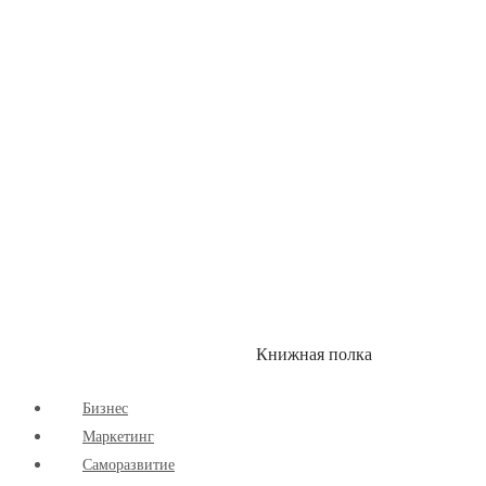
Здоровый Образ Жизни
Комиксы
Маркетинг
Научпоп
Расширяющие Кругозор
Cаморазвитие
Творчество
Книжная полка
КУМОН
СКИДКИ
Бизнес
Маркетинг
Cаморазвитие