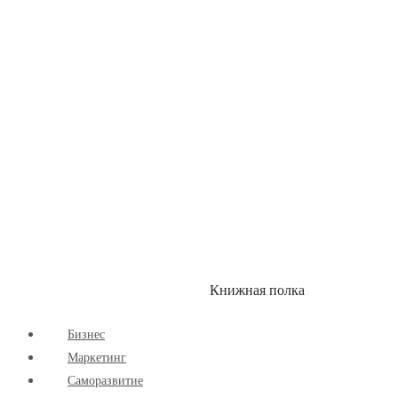
Здоровый Образ Жизни
Комиксы
Маркетинг
Научпоп
Расширяющие Кругозор
Cаморазвитие
Творчество
Книжная полка
КУМОН
СКИДКИ
Бизнес
Маркетинг
Cаморазвитие