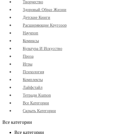
Творчество
Здоровый Образ Жизни
Детские Книги
Расширяющие Кругозор
Научпоп
Комиксы
Культура И Искусство
Проза
Игры
Психология
Комплекты
Лайфстайл
Тетради Kumon
Все Категории
Скрыть Категории
Все категории
Все категории