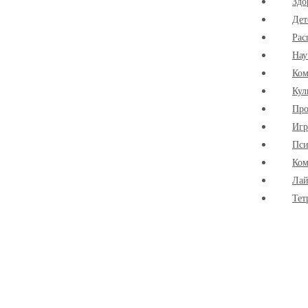
Здо
Дет
Рас
Нау
Ко
Кул
Про
Иг
Пси
Ком
Лай
Тет