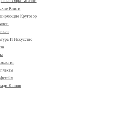
ровый Образ Жизни
ские Книги
ширяющие Кругозор
чпоп
миксы
ьтура И Искусство
за
ры
хология
плекты
фстайл
ради Kumon