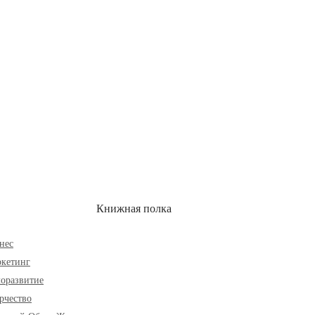
ОН
СКИДКИ
Книжная полка
нес
кетинг
оразвитие
рчество