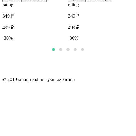
rating
rating
r
349 ₽
349 ₽
7
499 ₽
499 ₽
1
-30%
-30%
© 2019 smart-read.ru - умные книги