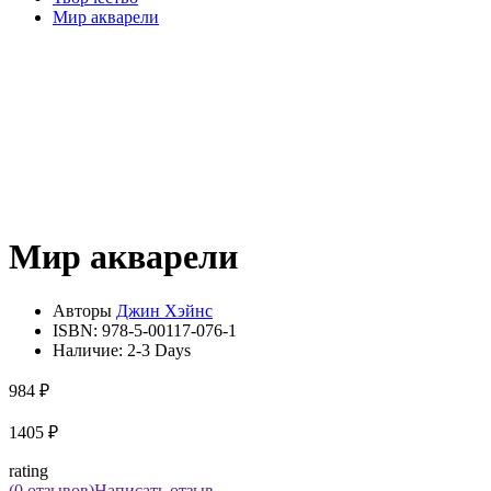
Мир акварели
Мир акварели
Авторы
Джин Хэйнс
ISBN:
978-5-00117-076-1
Наличие:
2-3 Days
984 ₽
1405 ₽
rating
(0 отзывов)
Написать отзыв