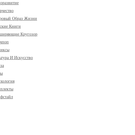
оразвитие
рчество
ровый Образ Жизни
ские Книги
ширяющие Кругозор
чпоп
миксы
ьтура И Искусство
за
ры
хология
плекты
фстайл