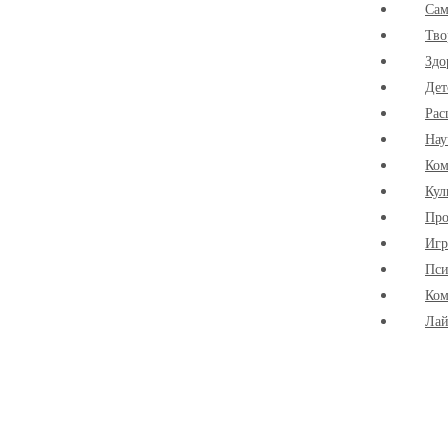
Cам
Тво
Здо
Дет
Рас
Нау
Ко
Кул
Про
Иг
Пси
Ком
Лай