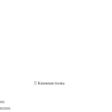
ОН
СКИДКИ
Книжная полка
нес
кетинг