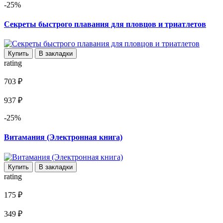
-25%
Секреты быстрого плавания для пловцов и триатлетов
Купить
В закладки
rating
703 ₽
937 ₽
-25%
Витамания (Электронная книга)
Купить
В закладки
rating
175 ₽
349 ₽