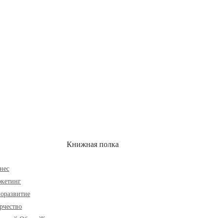
ОН
СКИДКИ
Книжная полка
нес
кетинг
оразвитие
рчество