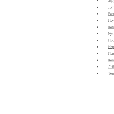
Здо
Дет
Рас
Нау
Ко
Кул
Про
Иг
Пси
Ком
Лай
Тет