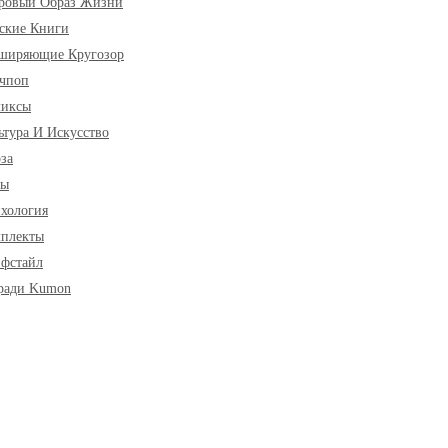
ровый Образ Жизни
ские Книги
ширяющие Кругозор
чпоп
миксы
ьтура И Искусство
за
ры
хология
плекты
фстайл
ради Kumon