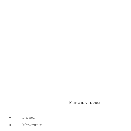
Детские книги
Здоровый Образ Жизни
Комиксы
Маркетинг
Научпоп
Расширяющие Кругозор
Cаморазвитие
Творчество
Книжная полка
КУМОН
СКИДКИ
Бизнес
Маркетинг