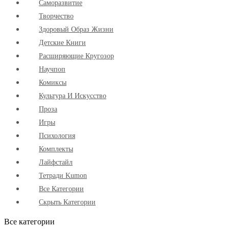
Cаморазвитие
Творчество
Здоровый Образ Жизни
Детские Книги
Расширяющие Кругозор
Научпоп
Комиксы
Культура И Искусство
Проза
Игры
Психология
Комплекты
Лайфстайл
Тетради Kumon
Все Категории
Скрыть Категории
Все категории