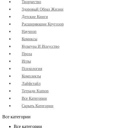
Творчество
Здоровый Образ Жизни
Детские Книги
Расширяющие Кругозор
Научпоп
Комиксы
Культура И Искусство
Проза
Игры
Психология
Комплекты
Лайфстайл
Тетради Kumon
Все Категории
Скрыть Категории
Все категории
Все категории