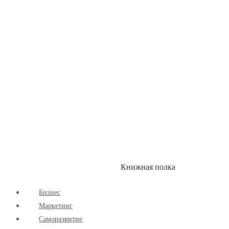
Здоровый Образ Жизни
Комиксы
Маркетинг
Научпоп
Расширяющие Кругозор
Cаморазвитие
Творчество
Книжная полка
КУМОН
СКИДКИ
Бизнес
Маркетинг
Cаморазвитие