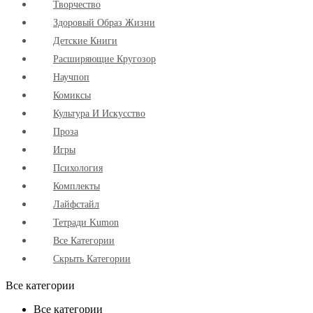
Творчество
Здоровый Образ Жизни
Детские Книги
Расширяющие Кругозор
Научпоп
Комиксы
Культура И Искусство
Проза
Игры
Психология
Комплекты
Лайфстайл
Тетради Kumon
Все Категории
Скрыть Категории
Все категории
Все категории