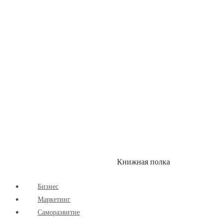
Здоровый Образ Жизни
Комиксы
Маркетинг
Научпоп
Расширяющие Кругозор
Cаморазвитие
Творчество
Книжная полка
КУМОН
СКИДКИ
Бизнес
Маркетинг
Cаморазвитие